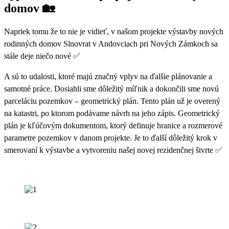
domov 🏡
Napriek tomu že to nie je vidieť, v našom projekte výstavby nových
rodinných domov Slnovrat v Andovciach pri Nových Zámkoch sa
stále deje niečo nové ✅
A sú to udalosti, ktoré majú značný vplyv na ďalšie plánovanie a
samotné práce. Dosiahli sme dôležitý míľnik a dokončili sme novú
parceláciu pozemkov – geometrický plán. Tento plán už je overený
na katastri, po ktorom podávame návrh na jeho zápis. Geometrický
plán je kľúčovým dokumentom, ktorý definuje hranice a rozmerové
parametre pozemkov v danom projekte. Je to ďalší dôležitý krok v
smerovaní k výstavbe a vytvoreniu našej novej rezidenčnej štvrte ✅