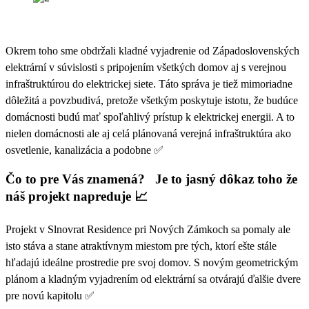
Okrem toho sme obdržali kladné vyjadrenie od Západoslovenských
elektrární v súvislosti s pripojením všetkých domov aj s verejnou
infraštruktúrou do elektrickej siete. Táto správa je tiež mimoriadne
dôležitá a povzbudivá, pretože všetkým poskytuje istotu, že budúce
domácnosti budú mať spoľahlivý prístup k elektrickej energii. A to
nielen domácnosti ale aj celá plánovaná verejná infraštruktúra ako
osvetlenie, kanalizácia a podobne ✅
Čo to pre Vás znamená? Je to jasný dôkaz toho že
náš projekt napreduje 📈
Projekt v Slnovrat Residence pri Nových Zámkoch sa pomaly ale
isto stáva a stane atraktívnym miestom pre tých, ktorí ešte stále
hľadajú ideálne prostredie pre svoj domov. S novým geometrickým
plánom a kladným vyjadrením od elektrární sa otvárajú ďalšie dvere
pre novú kapitolu ✅