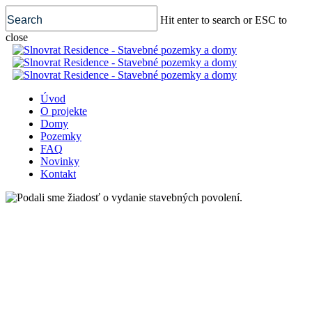
Skip
Hit enter to search or ESC to
to
main
close
content
Close
Search
Menu
Úvod
O projekte
Domy
Pozemky
FAQ
Novinky
Kontakt
Podali sme žiadosť o vydanie
stavebných povolení.